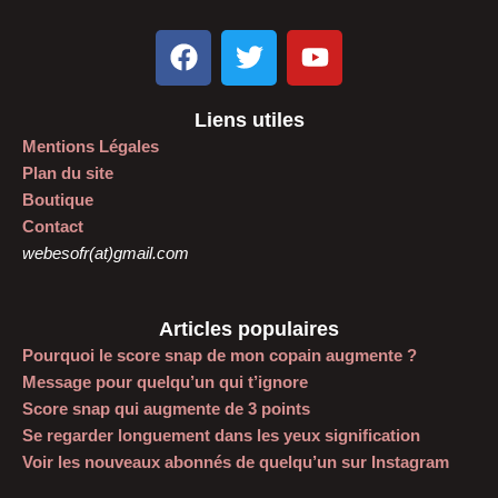
F
T
Y
a
w
o
c
i
u
Liens utiles
e
t
t
Mentions Légales
b
t
u
Plan du site
o
e
b
Boutique
o
r
e
Contact
k
webesofr(at)gmail.com
Articles populaires
Pourquoi le score snap de mon copain augmente ?
Message pour quelqu’un qui t’ignore
Score snap qui augmente de 3 points
Se regarder longuement dans les yeux signification
Voir les nouveaux abonnés de quelqu’un sur Instagram