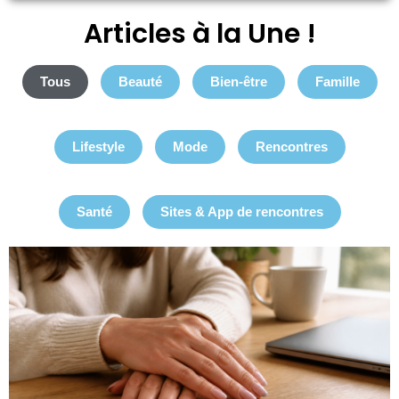
Articles à la Une !
Tous
Beauté
Bien-être
Famille
Lifestyle
Mode
Rencontres
Santé
Sites & App de rencontres