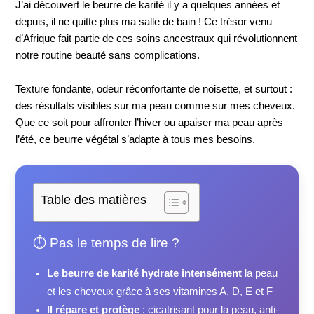
J’ai découvert le beurre de karité il y a quelques années et
depuis, il ne quitte plus ma salle de bain ! Ce trésor venu
d’Afrique fait partie de ces soins ancestraux qui révolutionnent
notre routine beauté sans complications.
Texture fondante, odeur réconfortante de noisette, et surtout :
des résultats visibles sur ma peau comme sur mes cheveux.
Que ce soit pour affronter l’hiver ou apaiser ma peau après
l’été, ce beurre végétal s’adapte à tous mes besoins.
Table des matières
⏱️ Pas le temps de lire ?
Le beurre de karité hydrate intensément
la peau
et les cheveux grâce à ses vitamines A, D, E et F
Il répare et protège
: cicatrisant pour la peau, anti-