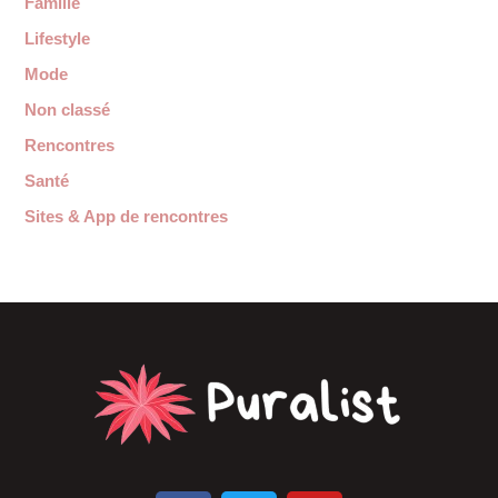
Famille
Lifestyle
Mode
Non classé
Rencontres
Santé
Sites & App de rencontres