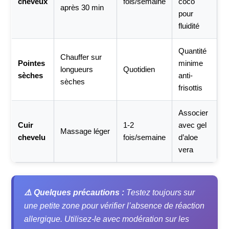
cheveux
fois/semaine
coco
après 30 min
pour
fluidité
Quantité
Chauffer sur
Pointes
minime
longueurs
Quotidien
sèches
anti-
sèches
frisottis
Associer
Cuir
1-2
avec gel
Massage léger
chevelu
fois/semaine
d’aloe
vera
⚠️ Quelques précautions :
Testez toujours sur
une petite zone pour vérifier l’absence de réaction
allergique. Utilisez-le avec modération sur les