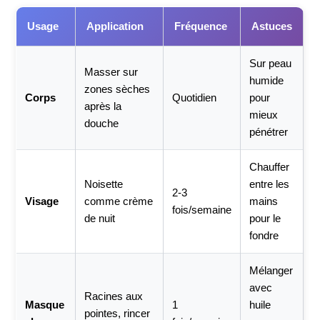
Usage
Application
Fréquence
Astuces
Sur peau
Masser sur
humide
zones sèches
Corps
Quotidien
pour
après la
mieux
douche
pénétrer
Chauffer
Noisette
entre les
2-3
Visage
comme crème
mains
fois/semaine
de nuit
pour le
fondre
Mélanger
avec
Racines aux
Masque
1
huile
pointes, rincer