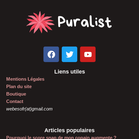
F
T
Y
a
w
o
c
i
u
Liens utiles
e
t
t
Mentions Légales
b
t
u
Plan du site
o
e
b
Boutique
o
r
e
Contact
k
webesofr(at)gmail.com
Articles populaires
Pourquoi le score snap de mon copain augmente ?