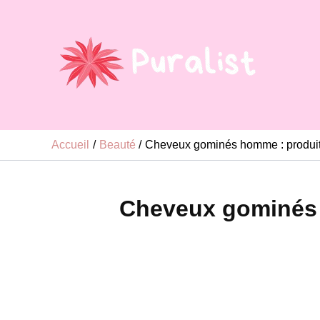
Aller
au
contenu
Accueil
Beauté
Cheveux gominés homme : produits,
Cheveux gominés h