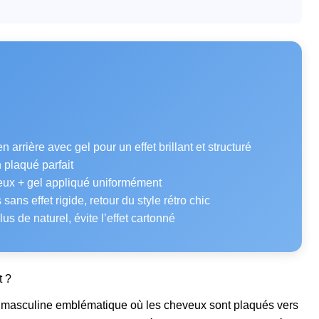
rrière avec gel pour un effet brillant et structuré
plaqué parfait
x + gel appliqué uniformément
sans effet rigide, retour du style rétro chic
us de naturel, évite l’effet cartonné
t ?
e masculine emblématique où les cheveux sont plaqués vers