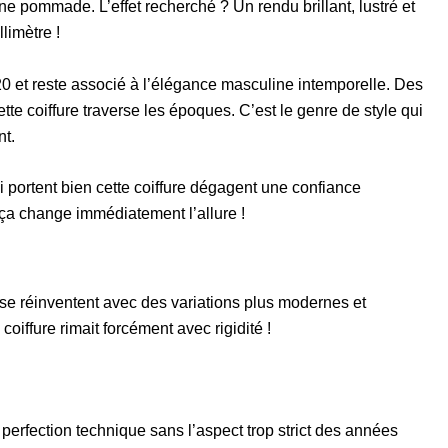
’une pommade. L’effet recherché ? Un rendu brillant, lustré et
limètre !
0 et reste associé à l’élégance masculine intemporelle. Des
te coiffure traverse les époques. C’est le genre de style qui
nt.
portent bien cette coiffure dégagent une confiance
 ça change immédiatement l’allure !
e réinventent avec des variations plus modernes et
oiffure rimait forcément avec rigidité !
 perfection technique sans l’aspect trop strict des années