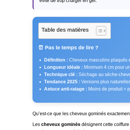
évite de trop charger en gel.
Table des matières
⏰ Pas le temps de lire ?
Définition :
Cheveux masculins plaqués en a
Longueur idéale :
Minimum 4 cm pour un 
Technique clé :
Séchage au sèche-cheveu
Tendance 2025 :
Versions plus naturelles 
Astuce anti-ratage :
Moins de produit = pl
Qu’est-ce que les cheveux gominés exactemen
Les
cheveux gominés
désignent cette coiffur