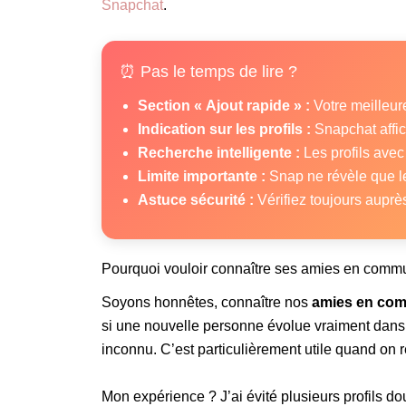
Snapchat
.
⏰ Pas le temps de lire ?
Section « Ajout rapide » :
Votre meilleur
Indication sur les profils :
Snapchat affic
Recherche intelligente :
Les profils ave
Limite importante :
Snap ne révèle que le
Astuce sécurité :
Vérifiez toujours auprè
Pourquoi vouloir connaître ses amies en comm
Soyons honnêtes, connaître nos
amies en co
si une nouvelle personne évolue vraiment dans 
inconnu. C’est particulièrement utile quand on 
Mon expérience ? J’ai évité plusieurs profils do