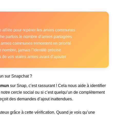
e alliée pour repérer les amies communes
he parfois le nombre d’amies partagées
c amies communes remontent en priorité
 nombre, jamais l’identité précise
s de vos vraies amies avant d’ajouter
un sur Snapchat ?
mmun
sur Snap, c’est rassurant ! Cela nous aide à identifier
notre cercle social ou si c’est quelqu’un de complètement
reçoit des demandes d’ajout inattendues.
uteux grâce à cette vérification. Quand je vois qu’une