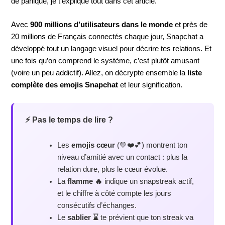
de panique, je t’explique tout dans cet article.
Avec
900 millions d’utilisateurs dans le monde
et près de
20 millions de Français connectés chaque jour, Snapchat a
développé tout un langage visuel pour décrire tes relations. Et
une fois qu’on comprend le système, c’est plutôt amusant
(voire un peu addictif). Allez, on décrypte ensemble la
liste
complète des emojis Snapchat
et leur signification.
⚡ Pas le temps de lire ?
Les
emojis cœur
(💛❤️💕) montrent ton
niveau d’amitié avec un contact : plus la
relation dure, plus le cœur évolue.
La
flamme 🔥
indique un snapstreak actif,
et le chiffre à côté compte les jours
consécutifs d’échanges.
Le
sablier ⌛
te prévient que ton streak va