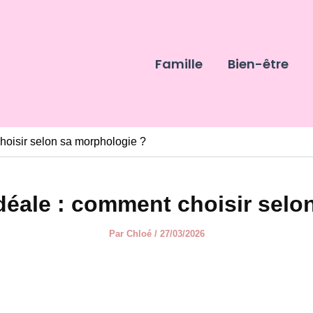
Famille
Bien-être
oisir selon sa morphologie ?
éale : comment choisir selo
Par
Chloé
/
27/03/2026