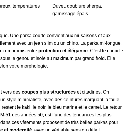
ureux, températures
Duvet, doublure sherpa,
garnissage épais
ique. Une parka courte convient aux mi-saisons et aux
cilement avec un jean slim ou un chino. La parka mi-longue,
leur compromis entre
protection et élégance
. C’est le choix le
 sous le genou et isole au maximum par grand froid. Elle
selon votre morphologie.
t vers des
coupes plus structurées
et citadines. On
n style minimaliste, avec des ceintures marquant la taille
stent le kaki, le noir, le bleu marine et le camel. Le retour
re M-51 des années 50, est l’une des tendances les plus
 dans ces vêtements proposent de très belles parkas pour
ge et modernité
, avec un véritable sens du détail.