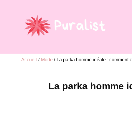
Aller
au
contenu
Accueil
Mode
La parka homme idéale : comment ch
La parka homme id