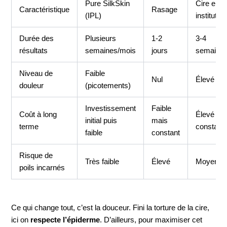
Pure SilkSkin
Cire en
Caractéristique
Rasage
(IPL)
institut
Durée des
Plusieurs
1-2
3-4
résultats
semaines/mois
jours
semaine
Niveau de
Faible
Nul
Élevé
douleur
(picotements)
Investissement
Faible
Coût à long
Élevé et
initial puis
mais
terme
constant
faible
constant
Risque de
Très faible
Élevé
Moyen
poils incarnés
Ce qui change tout, c’est la douceur. Fini la torture de la cire,
ici on
respecte l’épiderme
. D’ailleurs, pour maximiser cet