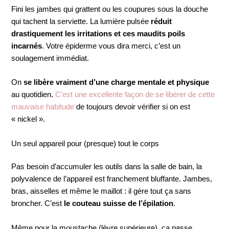
Fini les jambes qui grattent ou les coupures sous la douche
qui tachent la serviette. La lumière pulsée
réduit
drastiquement les irritations et ces maudits poils
incarnés
. Votre épiderme vous dira merci, c’est un
soulagement immédiat.
On
se libère vraiment d’une charge mentale et physique
au quotidien.
C’est une excellente façon de se libérer de cette
mauvaise habitude
de toujours devoir vérifier si on est
« nickel ».
Un seul appareil pour (presque) tout le corps
Pas besoin d’accumuler les outils dans la salle de bain, la
polyvalence de l’appareil est franchement bluffante. Jambes,
bras, aisselles et même le maillot : il gère tout ça sans
broncher. C’est
le couteau suisse de l’épilation
.
Même pour la moustache (lèvre supérieure), ça passe