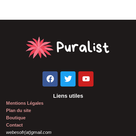
F
T
Y
a
w
o
c
i
u
Liens utiles
e
t
t
Mentions Légales
b
t
u
Plan du site
o
e
b
Boutique
o
r
e
Contact
k
webesofr(at)gmail.com