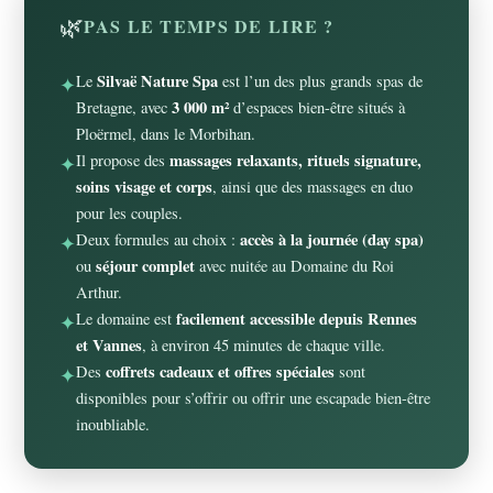
🌿
PAS LE TEMPS DE LIRE ?
Silvaë Nature Spa
Le
est l’un des plus grands spas de
✦
3 000 m²
Bretagne, avec
d’espaces bien-être situés à
Ploërmel, dans le Morbihan.
massages relaxants, rituels signature,
Il propose des
✦
soins visage et corps
, ainsi que des massages en duo
pour les couples.
accès à la journée (day spa)
Deux formules au choix :
✦
séjour complet
ou
avec nuitée au Domaine du Roi
Arthur.
facilement accessible depuis Rennes
Le domaine est
✦
et Vannes
, à environ 45 minutes de chaque ville.
coffrets cadeaux et offres spéciales
Des
sont
✦
disponibles pour s’offrir ou offrir une escapade bien-être
inoubliable.