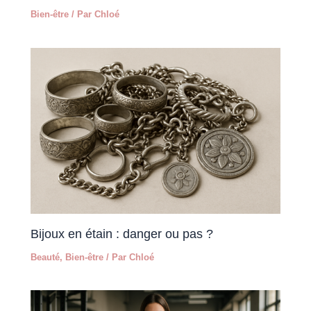
Bien-être
/ Par
Chloé
Bijoux en étain : danger ou pas ?
Beauté
,
Bien-être
/ Par
Chloé