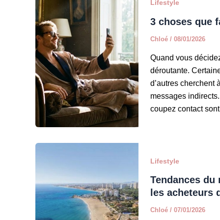
Lifestyle
3 choses que f
Chloé
/
08/01/2026
Quand vous décidez 
déroutante. Certai
d’autres cherchent à
messages indirects.
coupez contact sont :
Lifestyle
Tendances du m
les acheteurs 
Chloé
/
07/01/2026