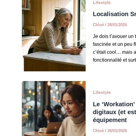
Lifestyle
Localisation Sn
Chloé
/
28/01/2026
Je dois t’avouer un t
fascinée et un peu f
c’était cool… mais au
fonctionnalité et su
Lifestyle
Le ‘Workation
digitaux (et es
équipement
Chloé
/
26/01/2026