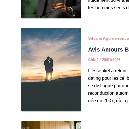
fluidement du virtuel
les hommes seuls de
Sites & App de renc
Avis Amours Bi
Chloé
/
28/01/2026
L’essentiel à reteni
dating pour les célib
se distingue par un
reconduction automa
née en 2007, où la p