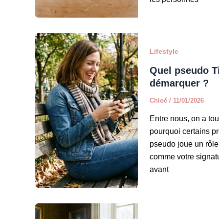
Lifestyle
Quel pseudo Ti
démarquer ?
Chloé
/
11/01/2026
Entre nous, on a to
pourquoi certains pro
pseudo joue un rôle
comme votre signatu
avant