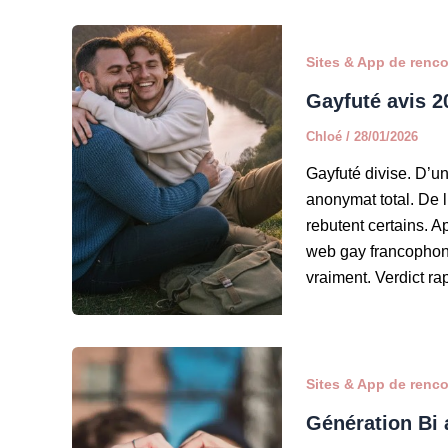
Sites & App de renc
Gayfuté avis 20
Chloé
/
28/01/2026
Gayfuté divise. D’un
anonymat total. De l
rebutent certains. A
web gay francophone,
vraiment. Verdict ra
Sites & App de renc
Génération Bi a