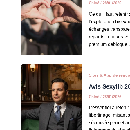
Chloé
/
28/01/2026
Ce qu’il faut reteni
l’exploration bisex
échanges transparen
regards critiques. S
premium débloque u
Sites & App de renc
Avis Sexylib 20
Chloé
/
28/01/2026
L’essentiel à retenir
libertinage, misant s
sécurisée permet au