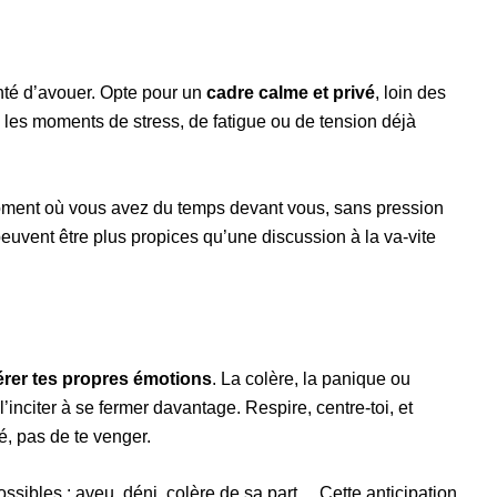
té d’avouer. Opte pour un
cadre calme et privé
, loin des
te les moments de stress, de fatigue ou de tension déjà
oment où vous avez du temps devant vous, sans pression
euvent être plus propices qu’une discussion à la va-vite
érer tes propres émotions
. La colère, la panique ou
l’inciter à se fermer davantage. Respire, centre-toi, et
té, pas de te venger.
ssibles : aveu, déni, colère de sa part… Cette anticipation