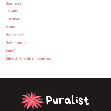
Bien-être
Famille
Lifestyle
Mode
Non classé
Rencontres
Santé
Sites & App de rencontres