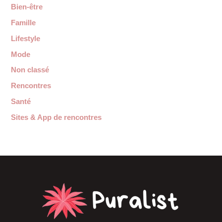
Bien-être
Famille
Lifestyle
Mode
Non classé
Rencontres
Santé
Sites & App de rencontres